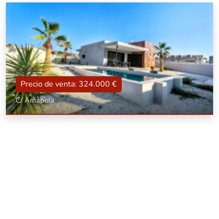
Precio de venta: 324.000 €
C/ Amapola
Tipo
Con terraza, Con garaje, Reformado, Con piscina, Amueblado
Superficie
107 m2
Dorm.:
2
Baños:
2