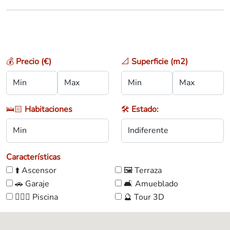
💰
Precio (€)
📐
Superficie (m2)
🛌🏻
Habitaciones
🛠️
Estado:
Características
⬆️ Ascensor
🖼️ Terraza
🚗 Garaje
🛋️ Amueblado
🏊🏼‍♀️ Piscina
🔮 Tour 3D