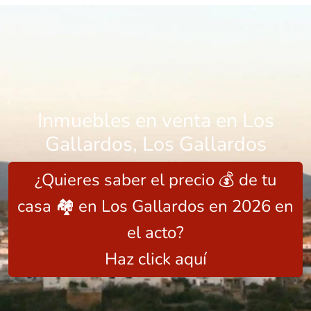
Inmuebles en venta en Los
Gallardos, Los Gallardos
¿Quieres saber el precio 💰 de tu
casa 🏘️ en Los Gallardos en 2026 en
el acto?
👋 Hola, soy A.V.I., el asistente virtual de
Haz click aquí
Idilico Realty.
¿En qué puedo ayudarte hoy?
¿Quieres
saber el precio de venta 💰 de