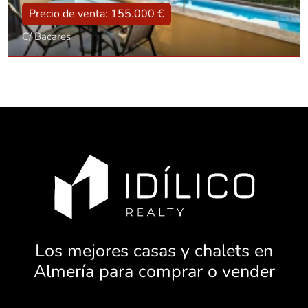
Precio de venta: 155.000 €
C/ Bacares
Tipo
Con terraza, Con garaje, Con piscina, Amueblado
Superficie
71 m2
Dorm.:
2
Baños:
2
Los mejores casas y chalets en
Almería para comprar o vender