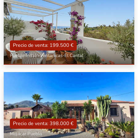
Precio de venta: 199.500 €
Pueblo Indalo-Ventanicas-El Cantal
Tipo
Con terraza, Con piscina, Amueblado
Superficie
76 m2
Dorm.:
2
Baños:
1
Precio de venta: 398.000 €
Mojácar Pueblo