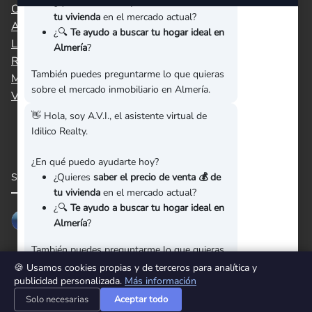
¿Quieres
saber el precio de venta 💰 de
Cuevas del
Garrucha
Huercal-Overa
tu vivienda
en el mercado actual?
Almanzora
¿🔍
Te ayudo a buscar tu hogar ideal en
Los Gallardos
Mojácar
Níjar
Almería
?
Roquetas de
San Juan de los
Turre
También puedes preguntarme lo que quieras
Mar
Terreros
sobre el mercado inmobiliario en Almería.
Vera
Villaricos
👋 Hola, soy A.V.I., el asistente virtual de
Idilico Realty.
¿En qué puedo ayudarte hoy?
¿Quieres
saber el precio de venta 💰 de
SÍGUENOS EN REDES SOCIALES
tu vivienda
en el mercado actual?
¿🔍
Te ayudo a buscar tu hogar ideal en
Almería
?
También puedes preguntarme lo que quieras
sobre el mercado inmobiliario en Almería.
🍪 Usamos cookies propias y de terceros para analítica y
publicidad personalizada.
Más información
Solo necesarias
Aceptar todo
➤