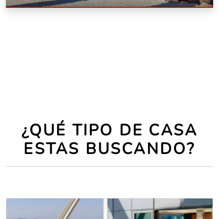
Tipo
Con terraza, Con garaje, Reformado, Con piscina
Superficie
146 m2
Dorm.:
3
Baños:
1
¿QUÉ TIPO DE CASA
ESTAS BUSCANDO?