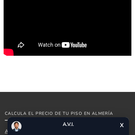
👋 Hola, soy A.V.I., el asistente virtual de
CALCULA EL PRECIO DE TU PISO EN ALMERÍA
Idilico Realty.
A.V.I.
X
¿En qué puedo ayudarte hoy?
Almeria capital
Antas
Carboneras