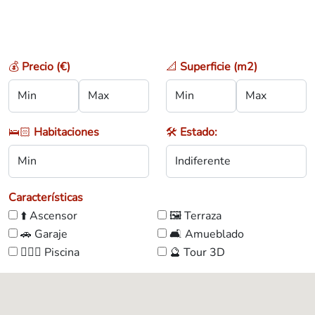
💰
Precio (€)
📐
Superficie (m2)
🛌🏻
Habitaciones
🛠️
Estado:
Características
⬆️ Ascensor
🖼️ Terraza
🚗 Garaje
🛋️ Amueblado
🏊🏼‍♀️ Piscina
🔮 Tour 3D