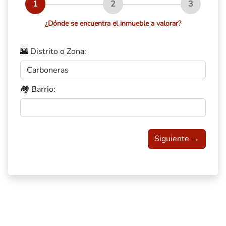
1
2
3
¿Dónde se encuentra el inmueble a valorar?
🌇 Distrito o Zona:
🏘️ Barrio:
Siguiente →