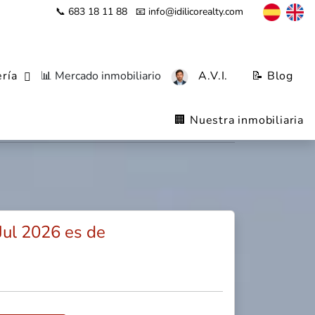
📞 683 18 11 88
📧 info@idilicorealty.com
ría
📊 Mercado inmobiliario
A.V.I.
📝 Blog
, Almería
🏢 Nuestra inmobiliaria
Jul 2026 es de