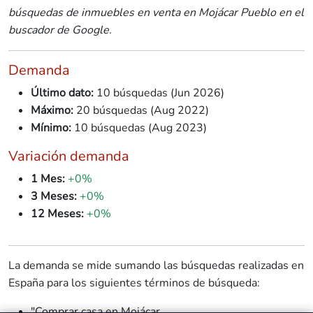
👋 Hola, soy A.V.I., el asistente virtual de
búsquedas de inmuebles en venta en Mojácar Pueblo en el
Idilico Realty.
buscador de Google.
A.V.I.
X
¿En qué puedo ayudarte hoy?
¿Quieres
saber el precio de venta 💰 de
Demanda
tu vivienda
en el mercado actual?
Último dato:
10 búsquedas (Jun 2026)
¿🔍
Te ayudo a buscar tu hogar ideal en
Almería
?
Máximo:
20 búsquedas (Aug 2022)
Mínimo:
10 búsquedas (Aug 2023)
También puedes preguntarme lo que quieras
sobre el mercado inmobiliario en Almería.
Variación demanda
👋 Hola, soy A.V.I., el asistente virtual de
1 Mes:
+0%
Idilico Realty.
3 Meses:
+0%
12 Meses:
+0%
¿En qué puedo ayudarte hoy?
¿Quieres
saber el precio de venta 💰 de
tu vivienda
en el mercado actual?
La demanda se mide sumando las búsquedas realizadas en
¿🔍
Te ayudo a buscar tu hogar ideal en
España para los siguientes términos de búsqueda:
Almería
?
También puedes preguntarme lo que quieras
"Comprar casa en Mojácar