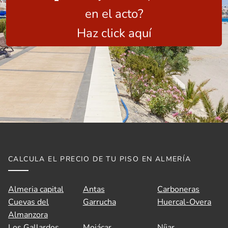
en el acto?
Haz click aquí
👋 Hola, soy A.V.I., el asistente virtual de
CALCULA EL PRECIO DE TU PISO EN ALMERÍA
Idilico Realty.
A.V.I.
X
¿En qué puedo ayudarte hoy?
Almeria capital
Antas
Carboneras
¿Quieres
saber el precio de venta 💰 de
Cuevas del
Garrucha
Huercal-Overa
tu vivienda
en el mercado actual?
Almanzora
¿🔍
Te ayudo a buscar tu hogar ideal en
Los Gallardos
Mojácar
Níjar