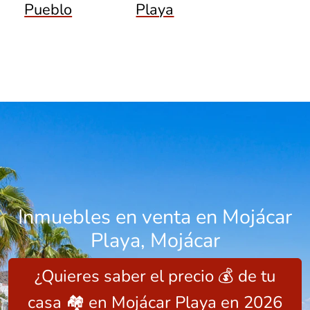
Pueblo
Playa
Inmuebles en venta en Mojácar
Playa, Mojácar
¿Quieres saber el precio 💰 de tu
casa 🏘️ en Mojácar Playa en 2026