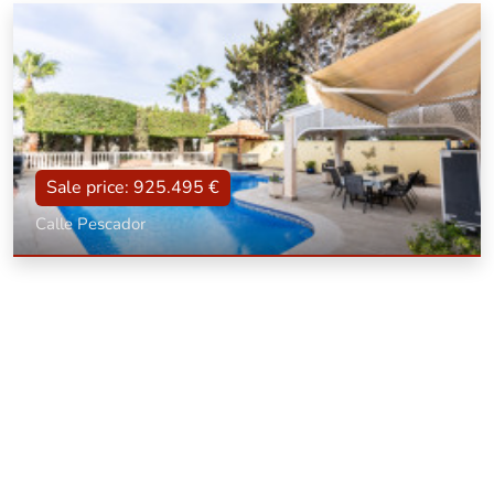
Sale price: 925.495 €
Calle Pescador
Type
With terrace, Garaje, Reformed, With pool, Furnished
Surface
320 m2
Dorm.:
5
Bathrooms:
3