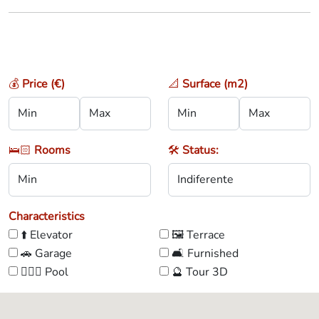
💰
Price (€)
📐
Surface (m2)
🛌🏻
Rooms
🛠️
Status:
Characteristics
⬆️ Elevator
🖼️ Terrace
🚗 Garage
🛋️ Furnished
🏊🏼‍♀️ Pool
🔮 Tour 3D